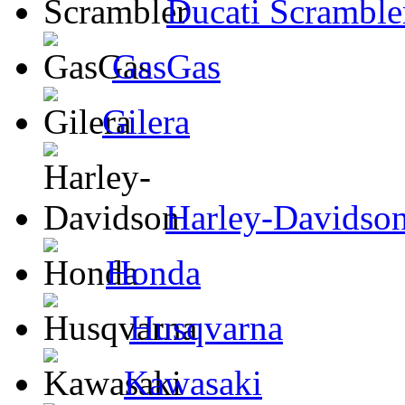
Ducati Scramble
GasGas
Gilera
Harley-Davidso
Honda
Husqvarna
Kawasaki