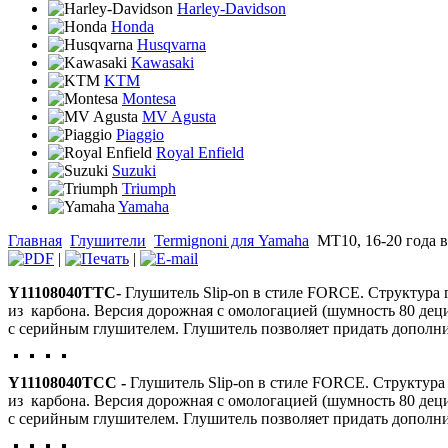
Harley-Davidson
Honda
Husqvarna
Kawasaki
KTM
Montesa
MV Agusta
Piaggio
Royal Enfield
Suzuki
Triumph
Yamaha
Главная
Глушители
Termignoni для Yamaha
MT10, 16-20 года вы
|
|
Y11108040TTC-
Глушитель Slip-on в стиле FORCE. Структура 
из карбона. Версия дорожная с омологацией (шумность 80 дец
с серийным глушителем. Глушитель позволяет придать дополн
Y11108040TCC -
Глушитель Slip-on в стиле FORCE. Структура
из карбона. Версия дорожная с омологацией (шумность 80 дец
с серийным глушителем. Глушитель позволяет придать дополн