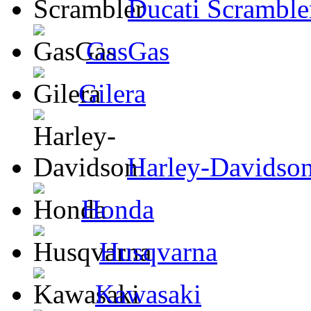
Ducati Scramble
GasGas
Gilera
Harley-Davidso
Honda
Husqvarna
Kawasaki