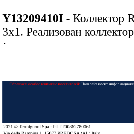
Y13209410I -
Коллектор 
3х1. Реализован коллекто
Обращаем особое внимание посетителей:
Наш сайт носит информационно
2021 © Termignoni Spa · P.I. IT00862780061
Via della Rampina 1, 15077 PREDOSA (AL) Italy