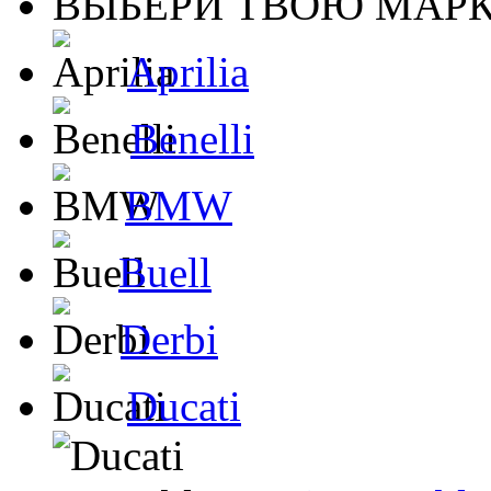
ВЫБЕРИ ТВОЮ МАРК
Aprilia
Benelli
BMW
Buell
Derbi
Ducati