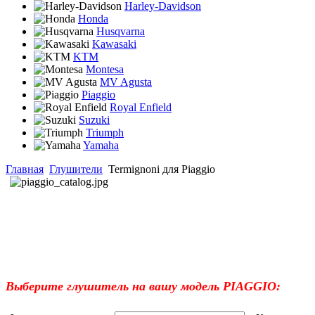
Harley-Davidson
Honda
Husqvarna
Kawasaki
KTM
Montesa
MV Agusta
Piaggio
Royal Enfield
Suzuki
Triumph
Yamaha
Главная
Глушители
Termignoni для Piaggio
exhaust system
выхлопная система
глушитель
тюнинг
Выберите глушитель на вашу модель PIAGGIO: