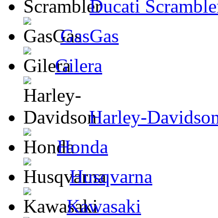
Ducati Scramble
GasGas
Gilera
Harley-Davidso
Honda
Husqvarna
Kawasaki