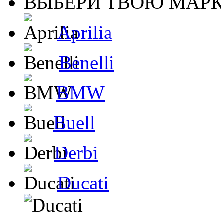
ВЫБЕРИ ТВОЮ МАРК
Aprilia
Benelli
BMW
Buell
Derbi
Ducati